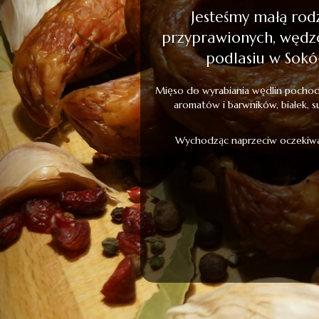
Jesteśmy małą rod
przyprawionych, wędz
podlasiu w Sokół
Mięso do wyrabiania wędlin pochodz
aromatów i barwników, białek, s
Wychodząc naprzeciw oczekiwa