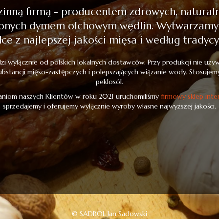
zinną firmą - producentem zdrowych, natural
onych dymem olchowym wędlin. Wytwarzamy je
ce z najlepszej jakości mięsa i według tradyc
i wyłącznie od polskich lokalnych dostawców. Przy produkcji nie uż
ubstancji mięso-zastępczych i polepszających wiązanie wody. Stosujemy 
peklosól.
niom naszych Klientów w roku 2021 uruchomiliśmy
firmowy sklep inte
sprzedajemy i oferujemy wyłącznie wyroby własne najwyższej jakości.
© SADROL Jan Sadowski