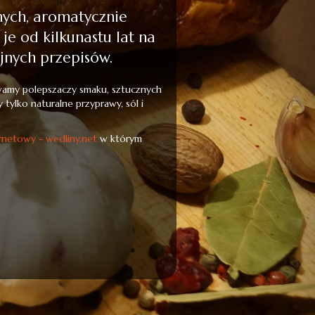
nych, aromatycznie
 od kilkunastu lat na
yjnych przepisów.
ywamy polepszaczy smaku, sztucznych
tylko naturalne przyprawy, sól i
rnetowy - wedliny.net
w którym